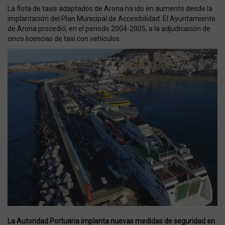
CookieScriptConsent
.servitaxitenesur.com
1 me
La flota de taxis adaptados de Arona ha ido en aumento desde la
implantación del Plan Municipal de Accesibilidad. El Ayuntamiento
de Arona procedió, en el periodo 2004-2005, a la adjudicación de
cinco licencias de taxi con vehículos
cfid
www.servitaxitenesur.com
20 día
hor
La Autoridad Portuaria implanta nuevas medidas de seguridad en