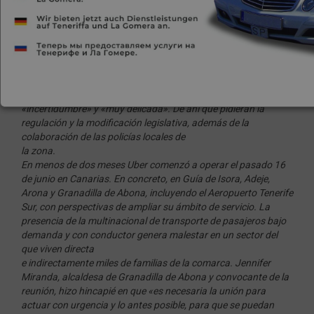
ultraperificidad de Canarias».
Este acuerdo será trasladado al Cabildo de Tenerife y al
Gobierno de Canarias, con el propósito de mantener una
reunión conjunta de tales administraciones.
Con ello, las autoridades municipales secundan a los taxistas,
cuyos representantes expusieron que la situación es de
«incertidumbre» y «muy delicada». De ahí que pidieran la
regulación y la modificación legislativa, además de la
colaboración de las policías locales de
la zona.
En menos de dos meses Uber comenzó a operar el pasado 16
de junio en Canarias. En concreto, en Guía de Isora, Adeje,
Arona y Granadilla de Abona, incluyendo el Aeropuerto Tenerife
Sur, con perspectivas de ampliar su ámbito de servicio. La
presencia de la multinacional de transporte de pasajeros bajo
demanda y con conductor genera malestar en un sector del
que viven directa
e indirectamente miles de familias de la comarca. Jennifer
Miranda, alcaldesa de Granadilla de Abona y convocante de la
reunión, hizo hincapié en que «es necesaria la unión para
actuar con urgencia y lo antes posible, para que se puedan