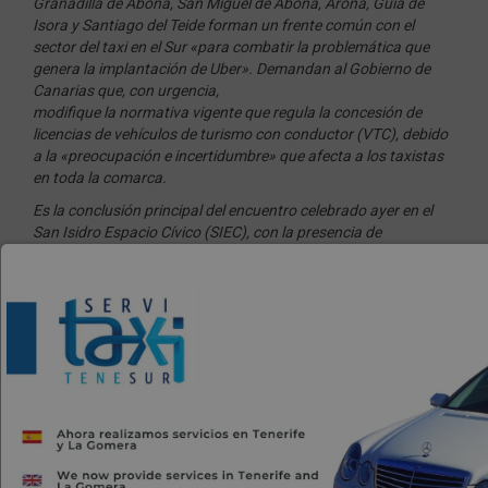
Granadilla de Abona, San Miguel de Abona, Arona, Guía de
Isora y Santiago del Teide forman un frente común con el
sector del taxi en el Sur «para combatir la problemática que
genera la implantación de Uber». Demandan al Gobierno de
Canarias que, con urgencia,
modifique la normativa vigente que regula la concesión de
licencias de vehículos de turismo con conductor (VTC), debido
a la «preocupación e incertidumbre» que afecta a los taxistas
en toda la comarca.
Es la conclusión principal del encuentro celebrado ayer en el
San Isidro Espacio Cívico (SIEC), con la presencia de
representantes de las asociaciones del taxi en el Sur y las
alcaldesas Jennifer Miranda (Granadilla de Abona), Fátima
Lemes (Arona) y Ana Dorta (Guía de
Isora), así como los alcaldes Arturo González (San Miguel de
Abona) y Emilio Navarro (Santiago del Teide).
El acuerdo, del que también participaron los concejales de
Turismo, establece que los cambios que demandan del
Ejecutivo regional en la normativa actual deben «introducir
factores de sostenibilidad y de congestión del tráfico», es decir,
«que vayan más allá de criterios
de estricta libre competencia y de las particularidades de la