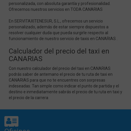
personalizada, con absoluta garantía y profesionalidad.
Ofrecemos nuestros servicios en TODA CANARIAS
En SERVITAXITENESUR, S.L., ofrecemos un servicio
personalizado, además de estar siempre dispuestos a
resolver cualquier duda que pueda surgirle respecto al
funcionamiento de nuestro servicio de taxis en CANARIAS .
Calculador del precio del taxi en
CANARIAS
Con nuestro calculador del precio del taxi en CANARIAS
podrás saber de antemano el precio de tu ruta de taxi en
CANARIAS para que no te encuentres con sorpresas
indeseadas. Tan simple como indicar el punto de partida y el
Nombre
Dominio
Vencimiento
Desc
destino e inmediatamente sabrás el precio de tu ruta en taxi y
IDIOMA
www.servitaxitenesur.com
Session
Nombre
Dominio
Vencim
el precio de la carrera
_ga
.servitaxitenesur.com
2 años
Este
_gat_gtag_UA_161404141_1
.servitaxitenesur.com
1 min
cook
asoc
Goo
Univ
Anal
una