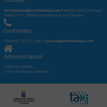
Oficinas
actu
signi
serv
administracion@servitaxitenesur.com
Pabellón Jesús Domínguez
anál
“Grillo”,s/n C.P: 38650 Los Cristianos-Arona (Tenerife)
Goog
utili
cooki
para
usua
Centralitas
asig
núm
gen
(+034) 922 747 511 (24h/7)
reservas@servitaxitenesur.com
alea
com
iden
clien
Administración
incl
soli
pági
sitio
(+034) 922 788 846
para
(9:00 / 16:00 Lunes a Viernes)
dato
visit
sesi
camp
los 
anál
siti
pred
cadu
de 2
aunq